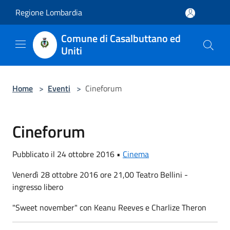
Salta al contenuto principale
Regione Lombardia
Comune di Casalbuttano ed
Uniti
Home
>
Eventi
>
Cineforum
Cineforum
Pubblicato il 24 ottobre 2016 •
Cinema
Venerdì 28 ottobre 2016 ore 21,00 Teatro Bellini -
ingresso libero
"Sweet november" con Keanu Reeves e Charlize Theron