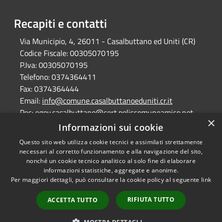
Recapiti e contatti
Via Municipio, 4, 26011 - Casalbuttano ed Uniti (CR)
Codice Fiscale:
00305070195
P.Iva:
00305070195
Telefono:
0374364411
Fax:
0374364444
Email:
info@comune.casalbuttanoeduniti.cr.it
Pec:
egov.casalbuttano@cert.poliscomuneamico.net
×
Informazioni sui cookie
Questo sito web utilizza cookie tecnici e assimilati strettamente
RSS
Copyright © 2026 • Comune di
necessari al corretto funzionamento e alla navigazione del sito,
Accessibilità
Casalbuttano ed Uniti •
nonché un cookie tecnico analitico al solo fine di elaborare
Privacy
Municipium
informazioni statistiche, aggregate e anonime.
Powered by
•
Per maggiori dettagli, può consultare la cookie policy al seguente
link
Cookie
Accesso redazione
Mappa del sito
RIFIUTA TUTTO
ACCETTA TUTTO
dichiarazione di
accessibilità