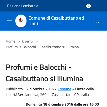
Salta al contenuto principale
Regione Lombardia
Comune di Casalbuttano ed
Uniti
Home
>
Eventi
>
Profumi e Balocchi - Casalbuttano si illumina
Profumi e Balocchi -
Casalbuttano si illumina
Pubblicato il 7 dicembre 2016 •
Comune
•
Piazza della
Libertà Verolanuova, 26011 Casalbuttano CR, Italia
Domenica 18 dicembre 2016 dalle ore 16,00