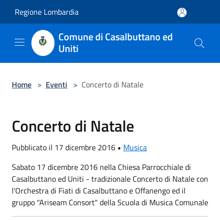
Salta al contenuto principale
Regione Lombardia
Comune di Casalbuttano ed
Uniti
Home
>
Eventi
>
Concerto di Natale
Concerto di Natale
Pubblicato il 17 dicembre 2016 •
Musica
Sabato 17 dicembre 2016 nella Chiesa Parrocchiale di
Casalbuttano ed Uniti - tradizionale Concerto di Natale con
l'Orchestra di Fiati di Casalbuttano e Offanengo ed il
gruppo "Ariseam Consort" della Scuola di Musica Comunale