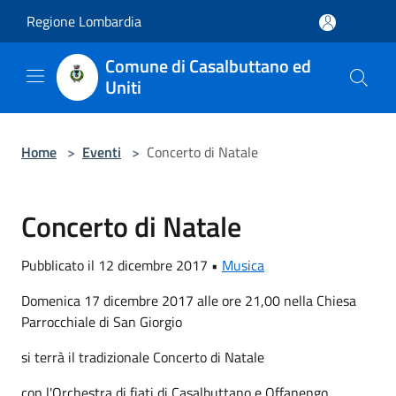
Salta al contenuto principale
Regione Lombardia
Comune di Casalbuttano ed
Uniti
Home
>
Eventi
>
Concerto di Natale
Concerto di Natale
Pubblicato il 12 dicembre 2017 •
Musica
Domenica 17 dicembre 2017 alle ore 21,00 nella Chiesa
Parrocchiale di San Giorgio
si terrà il tradizionale Concerto di Natale
con l'Orchestra di fiati di Casalbuttano e Offanengo