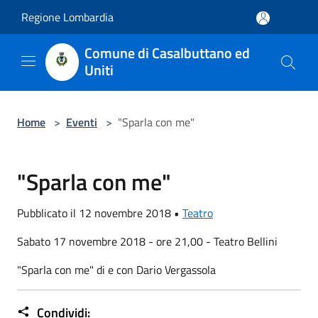
Salta al contenuto principale
Regione Lombardia
Comune di Casalbuttano ed
Uniti
Home
>
Eventi
>
"Sparla con me"
"Sparla con me"
Pubblicato il 12 novembre 2018 •
Teatro
Sabato 17 novembre 2018 - ore 21,00 - Teatro Bellini
"Sparla con me" di e con Dario Vergassola
Condividi: