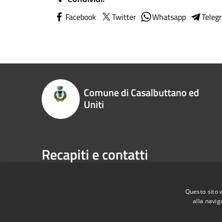
Facebook
Twitter
Whatsapp
Teleg
Comune di Casalbuttano ed
Uniti
Recapiti e contatti
Via Municipio, 4, 26011 - Casalbuttano ed Uniti (CR
Codice Fiscale:
00305070195
Questo sito 
P.Iva:
00305070195
alla navig