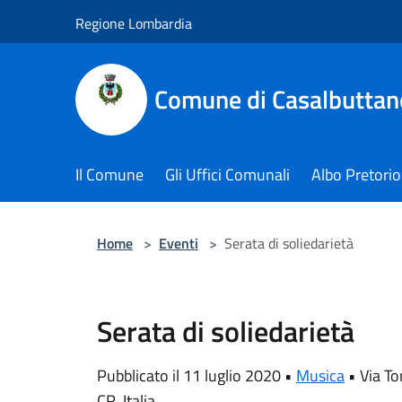
Salta al contenuto principale
Regione Lombardia
Comune di Casalbuttano
Il Comune
Gli Uffici Comunali
Albo Pretorio
Home
>
Eventi
>
Serata di soliedarietà
Serata di soliedarietà
Pubblicato il 11 luglio 2020 •
Musica
•
Via T
CR, Italia