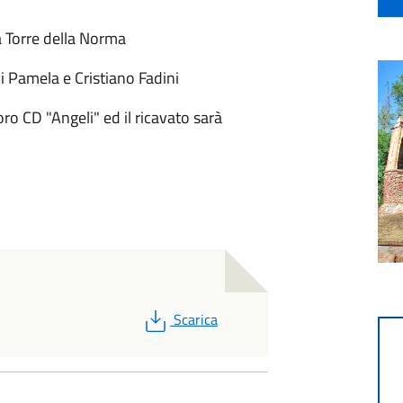
a Torre della Norma
di Pamela e Cristiano Fadini
oro CD "Angeli" ed il ricavato sarà
PDF
Scarica