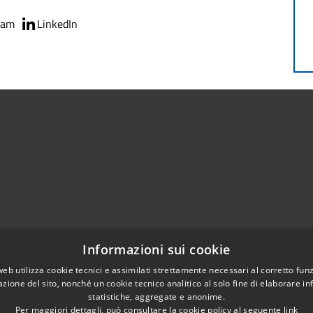
ram
LinkedIn
)
Telefono:
0374364411
Informazioni sui cookie
Fax:
0374364444
web utilizza cookie tecnici e assimilati strettamente necessari al corretto fu
Email:
info@comune.casalbuttanoeduniti.cr.it
azione del sito, nonché un cookie tecnico analitico al solo fine di elaborare i
Pec:
egov.casalbuttano@cert.poliscomuneamico.net
statistiche, aggregate e anonime.
Per maggiori dettagli, può consultare la cookie policy al seguente
link