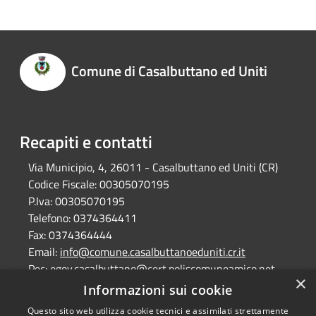
Comune di Casalbuttano ed Uniti
Recapiti e contatti
Via Municipio, 4, 26011 - Casalbuttano ed Uniti (CR)
Codice Fiscale:
00305070195
P.Iva:
00305070195
Telefono:
0374364411
Fax:
0374364444
Email:
info@comune.casalbuttanoeduniti.cr.it
Pec:
egov.casalbuttano@cert.poliscomuneamico.net
×
Informazioni sui cookie
Questo sito web utilizza cookie tecnici e assimilati strettamente