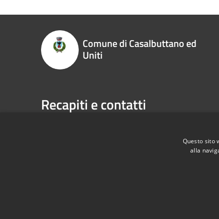
Comune di Casalbuttano ed
Uniti
Recapiti e contatti
Via Municipio, 4, 26011 - Casalbuttano ed Uniti (CR
Codice Fiscale:
00305070195
Questo sito 
P.Iva:
00305070195
alla navig
RSS
Accessibilità
Privacy
Cookie
Mappa de
dichiarazione di accessibilità