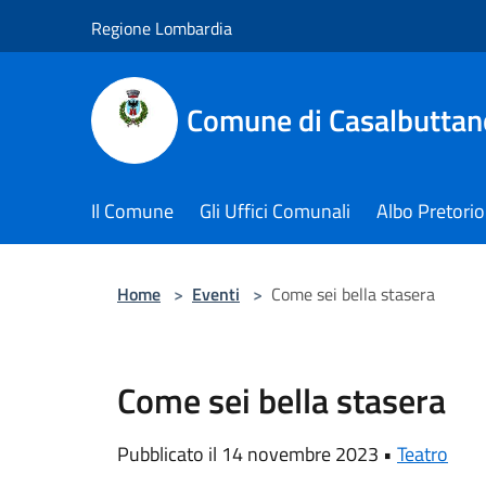
Salta al contenuto principale
Regione Lombardia
Comune di Casalbuttano
Il Comune
Gli Uffici Comunali
Albo Pretorio
Home
>
Eventi
>
Come sei bella stasera
Come sei bella stasera
Pubblicato il 14 novembre 2023 •
Teatro