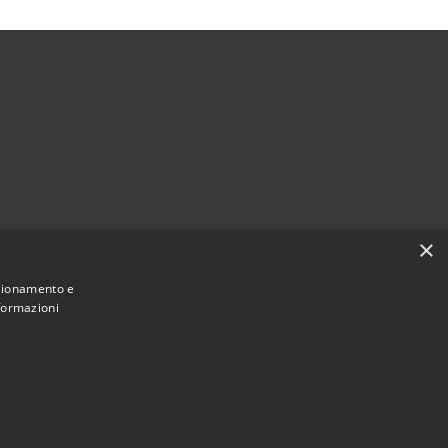
×
nzionamento e
nformazioni
Municipium
Accesso
asalbuttano ed Uniti • Powered by
•
redazione