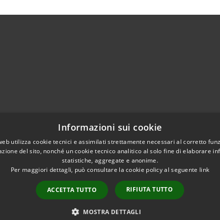
)
Telefono:
0374364411
Informazioni sui cookie
Fax:
0374364444
web utilizza cookie tecnici e assimilati strettamente necessari al corretto fu
Email:
info@comune.casalbuttanoeduniti.cr.it
azione del sito, nonché un cookie tecnico analitico al solo fine di elaborare i
Pec:
egov.casalbuttano@cert.poliscomuneamico.net
statistiche, aggregate e anonime.
Per maggiori dettagli, può consultare la cookie policy al seguente
link
RIFIUTA TUTTO
ACCETTA TUTTO
l sito
Copyright © 2026 • Comune di C
MOSTRA DETTAGLI