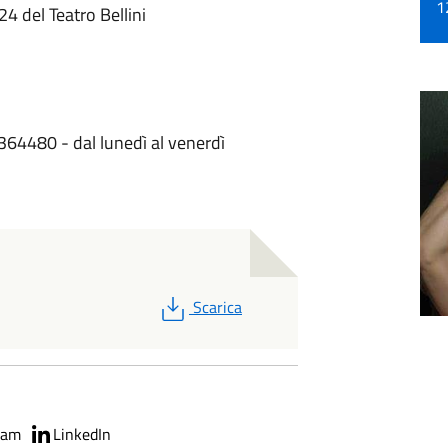
1
 del Teatro Bellini
4364480 - dal lunedì al venerdì
PDF
Scarica
ram
LinkedIn