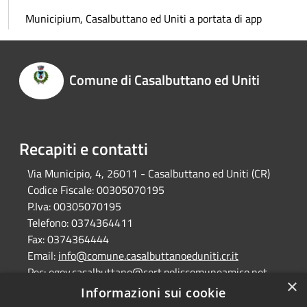
Municipium, Casalbuttano ed Uniti a portata di app
Comune di Casalbuttano ed Uniti
Recapiti e contatti
Via Municipio, 4, 26011 - Casalbuttano ed Uniti (CR)
Codice Fiscale:
00305070195
P.Iva:
00305070195
Telefono:
0374364411
Fax:
0374364444
Email:
info@comune.casalbuttanoeduniti.cr.it
Pec:
egov.casalbuttano@cert.poliscomuneamico.net
×
Informazioni sui cookie