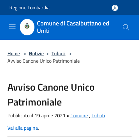
Salta al contenuto principale
Regione Lombardia
Comune di Casalbuttano ed
Uniti
Home
>
Notizie
>
Tributi
>
Avviso Canone Unico Patrimoniale
Avviso Canone Unico
Patrimoniale
Pubblicato il 19 aprile 2021 •
Comune
,
Tributi
Vai alla pagina
.