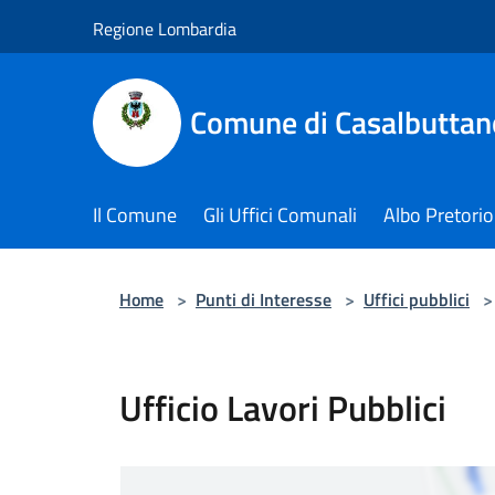
Salta al contenuto principale
Regione Lombardia
Comune di Casalbuttano
Il Comune
Gli Uffici Comunali
Albo Pretorio
Home
>
Punti di Interesse
>
Uffici pubblici
>
Ufficio Lavori Pubblici