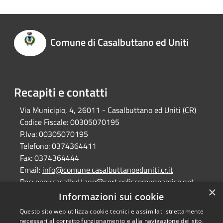
Comune di Casalbuttano ed Uniti
Recapiti e contatti
Via Municipio, 4, 26011 - Casalbuttano ed Uniti (CR)
Codice Fiscale:
00305070195
P.Iva:
00305070195
Telefono:
0374364411
Fax:
0374364444
Email:
info@comune.casalbuttanoeduniti.cr.it
Pec:
egov.casalbuttano@cert.poliscomuneamico.net
×
Informazioni sui cookie
Questo sito web utilizza cookie tecnici e assimilati strettamente
RSS
Copyright © 2026 • Comune di
necessari al corretto funzionamento e alla navigazione del sito,