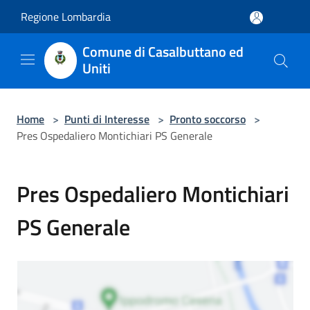
Salta al contenuto principale
Regione Lombardia
Comune di Casalbuttano ed
Uniti
Home
>
Punti di Interesse
>
Pronto soccorso
>
Pres Ospedaliero Montichiari PS Generale
Pres Ospedaliero Montichiari
PS Generale