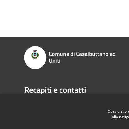
Comune di Casalbuttano ed
Uniti
Recapiti e contatti
Via Municipio, 4, 26011 - Casalbuttano ed Uniti (CR
Codice Fiscale:
00305070195
Questo sito 
P.Iva:
00305070195
alla navig