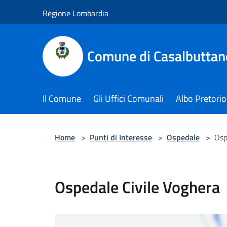
Salta al contenuto principale
Regione Lombardia
Comune di Casalbuttano
Il Comune
Gli Uffici Comunali
Albo Pretorio
Home
>
Punti di Interesse
>
Ospedale
>
Osp
Ospedale Civile Voghera