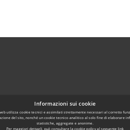
)
Telefono:
0374364411
Informazioni sui cookie
Fax:
0374364444
web utilizza cookie tecnici e assimilati strettamente necessari al corretto fu
Email:
info@comune.casalbuttanoeduniti.cr.it
azione del sito, nonché un cookie tecnico analitico al solo fine di elaborare i
Pec:
egov.casalbuttano@cert.poliscomuneamico.net
statistiche, aggregate e anonime.
Per maggiori dettagli, può consultare la cookie policy al seguente
link