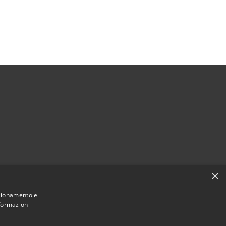
×
nzionamento e
nformazioni