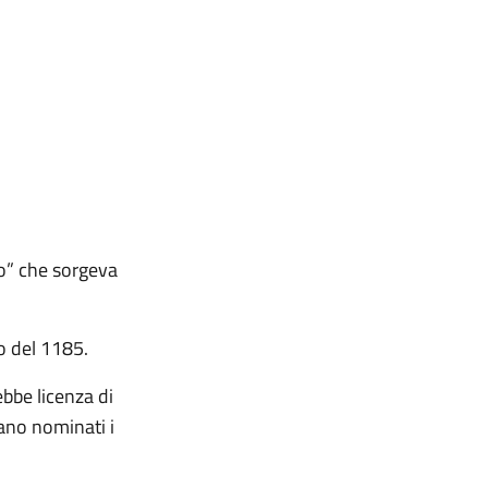
vo” che sorgeva
o del 1185.
bbe licenza di
vano nominati i