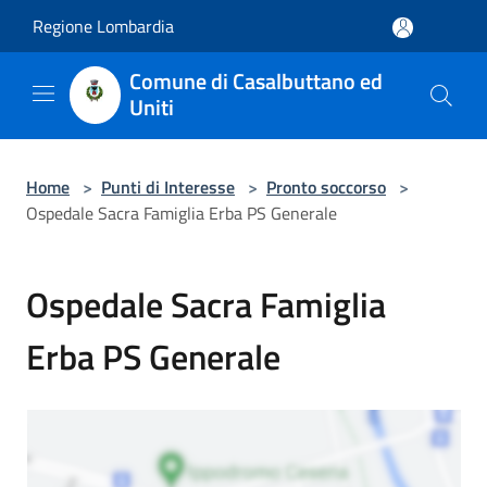
Salta al contenuto principale
Regione Lombardia
Comune di Casalbuttano ed
Uniti
Home
>
Punti di Interesse
>
Pronto soccorso
>
Ospedale Sacra Famiglia Erba PS Generale
Ospedale Sacra Famiglia
Erba PS Generale