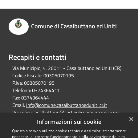
Comune di Casalbuttano ed Uniti
Recapiti e contatti
Via Municipio, 4, 26011 - Casalbuttano ed Uniti (CR)
Codice Fiscale:
00305070195
P.Iva:
00305070195
Telefono:
0374364411
Fax:
0374364444
Email:
info@comune.casalbuttanoeduniti.cr.it
Pec:
egov.casalbuttano@cert.poliscomuneamico.net
×
Informazioni sui cookie
Questo sito web utilizza cookie tecnici e assimilati strettamente
RSS
Copyright © 2026 • Comune di
necessari al corretto funzionamento e alla navigazione del sito,