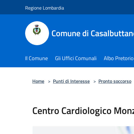
Salta al contenuto principale
Regione Lombardia
Comune di Casalbuttano
Il Comune
Gli Uffici Comunali
Albo Pretorio
Home
>
Punti di Interesse
>
Pronto soccorso
Centro Cardiologico Mon