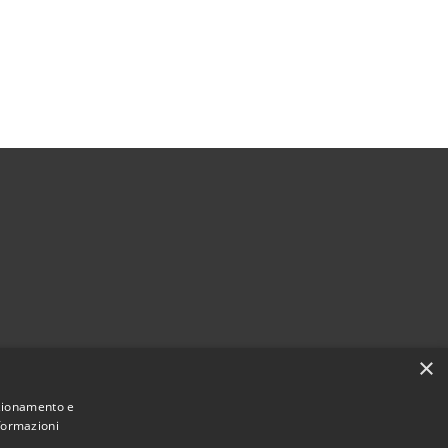
×
nzionamento e
nformazioni