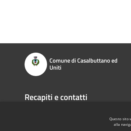
Comune di Casalbuttano ed
Uniti
Recapiti e contatti
Via Municipio, 4, 26011 - Casalbuttano ed Uniti (CR
Codice Fiscale:
00305070195
Questo sito 
P.Iva:
00305070195
alla navig