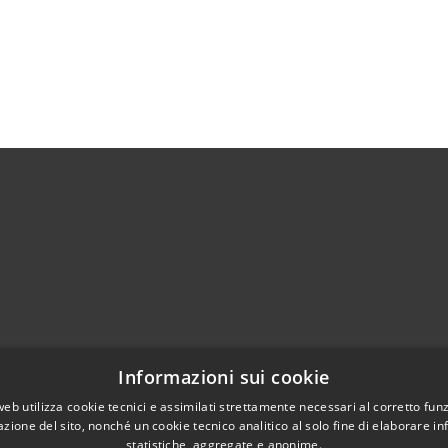
)
Telefono:
0374364411
Informazioni sui cookie
Fax:
0374364444
web utilizza cookie tecnici e assimilati strettamente necessari al corretto fu
Email:
info@comune.casalbuttanoeduniti.cr.it
azione del sito, nonché un cookie tecnico analitico al solo fine di elaborare i
Pec:
egov.casalbuttano@cert.poliscomuneamico.net
statistiche, aggregate e anonime.