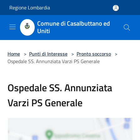
Salta al contenuto principale
Regione Lombardia
Comune di Casalbuttano ed
Uniti
Home
>
Punti di Interesse
>
Pronto soccorso
>
Ospedale SS. Annunziata Varzi PS Generale
Ospedale SS. Annunziata
Varzi PS Generale