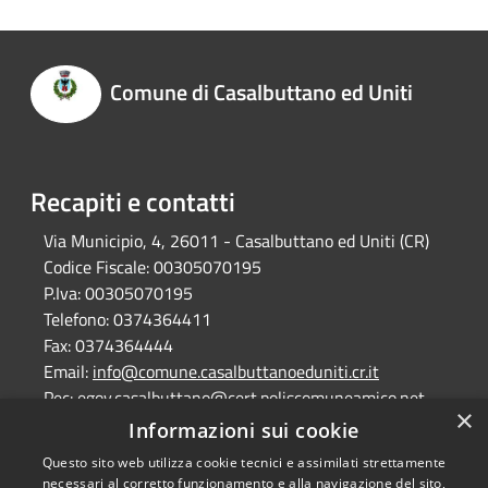
Comune di Casalbuttano ed Uniti
Recapiti e contatti
Via Municipio, 4, 26011 - Casalbuttano ed Uniti (CR)
Codice Fiscale:
00305070195
P.Iva:
00305070195
Telefono:
0374364411
Fax:
0374364444
Email:
info@comune.casalbuttanoeduniti.cr.it
Pec:
egov.casalbuttano@cert.poliscomuneamico.net
×
Informazioni sui cookie
Questo sito web utilizza cookie tecnici e assimilati strettamente
RSS
Copyright © 2026 • Comune di
necessari al corretto funzionamento e alla navigazione del sito,