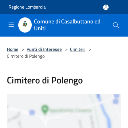
Salta al contenuto principale
Regione Lombardia
Comune di Casalbuttano ed
Uniti
Home
>
Punti di Interesse
>
Cimiteri
>
Cimitero di Polengo
Cimitero di Polengo