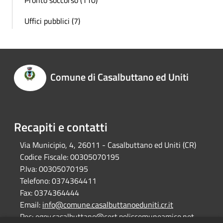
Uffici pubblici (7)
Comune di Casalbuttano ed Uniti
Recapiti e contatti
Via Municipio, 4, 26011 - Casalbuttano ed Uniti (CR)
Codice Fiscale:
00305070195
P.Iva:
00305070195
Telefono:
0374364411
Fax:
0374364444
Email:
info@comune.casalbuttanoeduniti.cr.it
Pec:
egov.casalbuttano@cert.poliscomuneamico.net