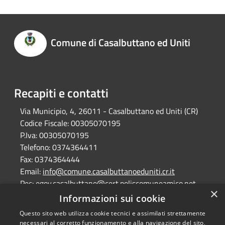
Comune di Casalbuttano ed Uniti
Recapiti e contatti
Via Municipio, 4, 26011 - Casalbuttano ed Uniti (CR)
Codice Fiscale:
00305070195
P.Iva:
00305070195
Telefono:
0374364411
Fax:
0374364444
Email:
info@comune.casalbuttanoeduniti.cr.it
Pec:
egov.casalbuttano@cert.poliscomuneamico.net
×
Informazioni sui cookie
Questo sito web utilizza cookie tecnici e assimilati strettamente
RSS
Copyright © 2026 • Comune di
necessari al corretto funzionamento e alla navigazione del sito,