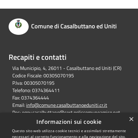
Comune di Casalbuttano ed Uniti
Recapiti e contatti
Via Municipio, 4, 26011 - Casalbuttano ed Uniti (CR)
Codice Fiscale:
00305070195
P.Iva:
00305070195
Telefono:
0374364411
Fax:
0374364444
Email:
info@comune.casalbuttanoeduniti.cr.it
Pec:
egov.casalbuttano@cert.poliscomuneamico.net
×
Informazioni sui cookie
Questo sito web utilizza cookie tecnici e assimilati strettamente
RSS
Copyright © 2026 • Comune di
necessari al corretto funzionamento e alla navigazione del sito,