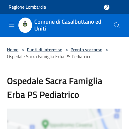
Salta al contenuto principale
Regione Lombardia
Comune di Casalbuttano ed
Uniti
Home
>
Punti di Interesse
>
Pronto soccorso
>
Ospedale Sacra Famiglia Erba PS Pediatrico
Ospedale Sacra Famiglia
Erba PS Pediatrico