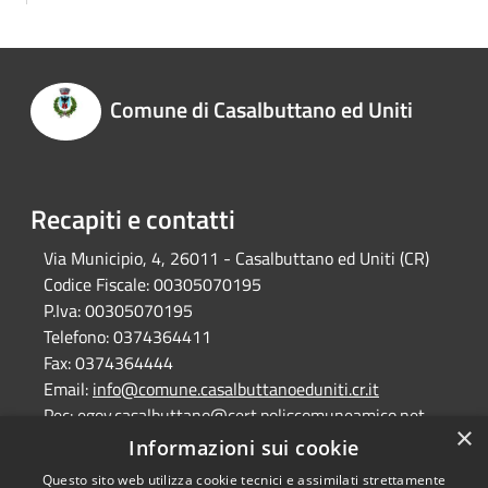
Comune di Casalbuttano ed Uniti
Recapiti e contatti
Via Municipio, 4, 26011 - Casalbuttano ed Uniti (CR)
Codice Fiscale:
00305070195
P.Iva:
00305070195
Telefono:
0374364411
Fax:
0374364444
Email:
info@comune.casalbuttanoeduniti.cr.it
Pec:
egov.casalbuttano@cert.poliscomuneamico.net
×
Informazioni sui cookie
Questo sito web utilizza cookie tecnici e assimilati strettamente