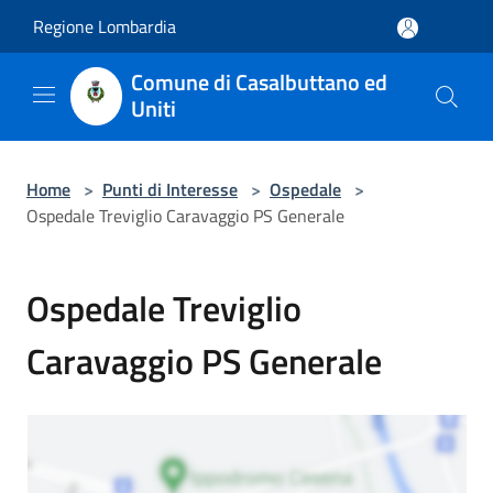
Salta al contenuto principale
Regione Lombardia
Comune di Casalbuttano ed
Uniti
Home
>
Punti di Interesse
>
Ospedale
>
Ospedale Treviglio Caravaggio PS Generale
Ospedale Treviglio
Caravaggio PS Generale