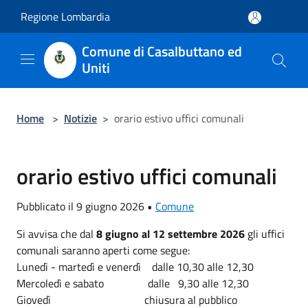
Salta al contenuto principale
Regione Lombardia
Comune di Casalbuttano ed
Uniti
Home
>
Notizie
>
orario estivo uffici comunali
orario estivo uffici comunali
Pubblicato il 9 giugno 2026 •
Comune
Si avvisa che dal
8 giugno al 12 settembre 2026
gli uffici
comunali saranno aperti come segue:
Lunedì - martedì e venerdì dalle 10,30 alle 12,30
Mercoledì e sabato dalle 9,30 alle 12,30
Giovedì chiusura al pubblico