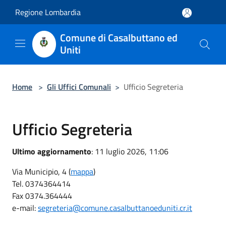
Salta al contenuto principale
Regione Lombardia
Comune di Casalbuttano ed
Uniti
Home
>
Gli Uffici Comunali
>
Ufficio Segreteria
Ufficio Segreteria
Ultimo aggiornamento
: 11 luglio 2026, 11:06
Via Municipio, 4 (
mappa
)
Tel. 0374364414
Fax 0374.364444
e-mail:
segreteria@comune.casalbuttanoeduniti.cr.it