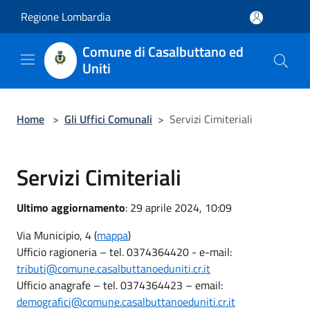
Salta al contenuto principale
Regione Lombardia
Comune di Casalbuttano ed
Uniti
Home
>
Gli Uffici Comunali
>
Servizi Cimiteriali
Servizi Cimiteriali
Ultimo aggiornamento
: 29 aprile 2024, 10:09
Via Municipio, 4 (
mappa
)
Ufficio ragioneria – tel. 0374364420 - e-mail:
tributi@comune.casalbuttanoeduniti.cr.it
Ufficio anagrafe – tel. 0374364423 – email:
demografici@comune.casalbuttanoeduniti.cr.it